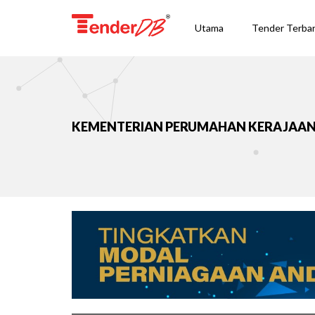
Utama
Tender Terba
KEMENTERIAN PERUMAHAN KERAJAAN