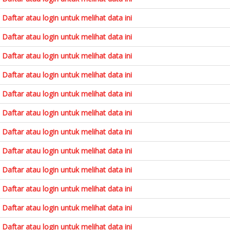
Daftar atau login untuk melihat data ini
Daftar atau login untuk melihat data ini
Daftar atau login untuk melihat data ini
Daftar atau login untuk melihat data ini
Daftar atau login untuk melihat data ini
Daftar atau login untuk melihat data ini
Daftar atau login untuk melihat data ini
Daftar atau login untuk melihat data ini
Daftar atau login untuk melihat data ini
Daftar atau login untuk melihat data ini
Daftar atau login untuk melihat data ini
Daftar atau login untuk melihat data ini