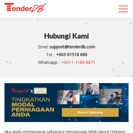
Togg
navi
Hubungi Kami
Emel:
support@tenderdb.com
Tel. :
+603 61518 666
Whatsapp. :
+6011-1188 8871
Jika anda mempunyai sebarang pertanyaan lebih lanjut tentang