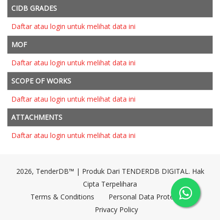
CIDB GRADES
Daftar atau login untuk melihat data ini
MOF
Daftar atau login untuk melihat data ini
SCOPE OF WORKS
Daftar atau login untuk melihat data ini
ATTACHMENTS
Daftar atau login untuk melihat data ini
2026, TenderDB™ | Produk Dari TENDERDB DIGITAL. Hak
Cipta Terpelihara
Terms & Conditions
Personal Data Protection
Privacy Policy