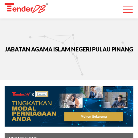
Togg
navi
JABATAN AGAMA ISLAM NEGERI PULAU PINANG