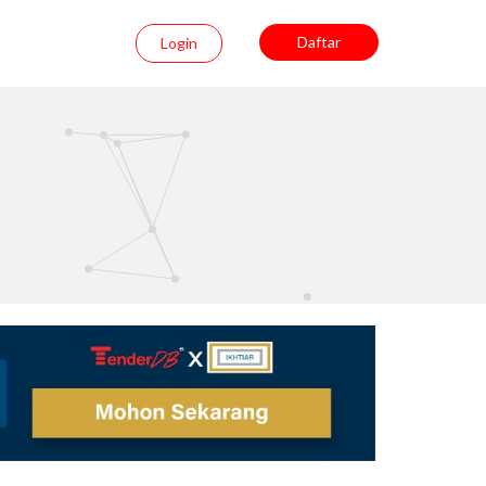
Daftar
Login