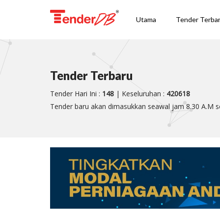
Utama
Tender Terba
Tender Terbaru
Tender Hari Ini :
148
| Keseluruhan :
420618
Tender baru akan dimasukkan seawal jam 8.30 A.M se